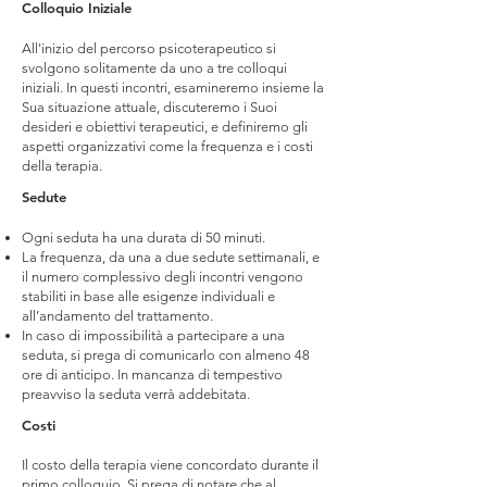
Colloquio Iniziale
All'inizio del percorso psicoterapeutico si
svolgono solitamente da uno a tre colloqui
iniziali. In questi incontri, esamineremo insieme la
Sua situazione attuale, discuteremo i Suoi
desideri e obiettivi terapeutici, e definiremo gli
aspetti organizzativi come la frequenza e i costi
della terapia.
Sedute
Ogni seduta ha una durata di 50 minuti.
La frequenza, da una a due sedute settimanali, e
il numero complessivo degli incontri vengono
stabiliti in base alle esigenze individuali e
all’andamento del trattamento.
In caso di impossibilità a partecipare a una
seduta, si prega di comunicarlo con almeno 48
ore di anticipo. In mancanza di tempestivo
preavviso la seduta verrà addebitata.
Costi
Il costo della terapia viene concordato durante il
primo colloquio. Si prega di notare che al