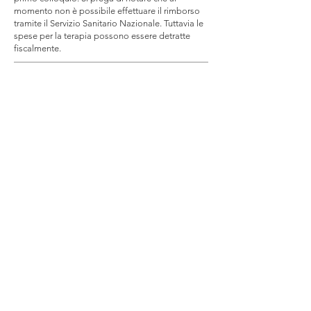
momento non è possibile effettuare il rimborso
tramite il Servizio Sanitario Nazionale. Tuttavia le
spese per la terapia possono essere detratte
fiscalmente.
Contatti
Dott. Mag. Carlo Zichittella
Psicoterapeuta in Formazione sotto
supervisione